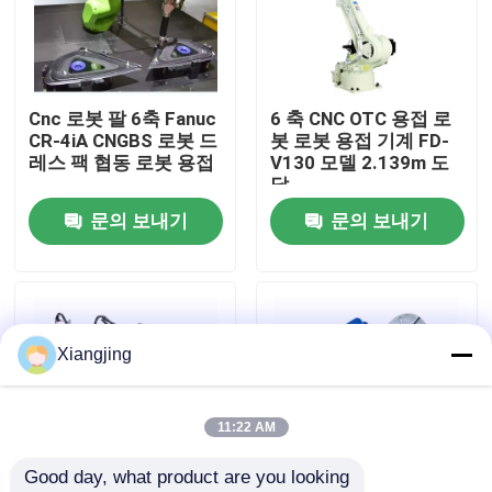
우리 에 관한 것
Cnc 로봇 팔 6축 Fanuc
6 축 CNC OTC 용접 로
공장 투어
CR-4iA CNGBS 로봇 드
봇 로봇 용접 기계 FD-
레스 팩 협동 로봇 용접
V130 모델 2.139m 도
달
품질 관리
문의 보내기
문의 보내기
저희와 연락
블로그
Xiangjing
인용 을 요청 하십시오
11:22 AM
Good day, what product are you looking 
산업적 로봇 팔