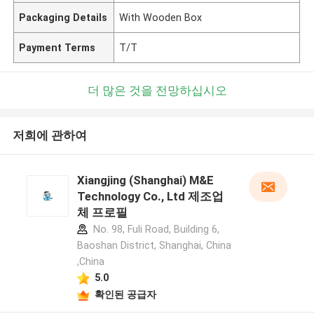
Packaging Details
With Wooden Box
Payment Terms
T/T
더 많은 것을 전망하십시오
저희에 관하여
Xiangjing (Shanghai) M&E
Technology Co., Ltd 제조업
체 프로필
No. 98, Fuli Road, Building 6,
Baoshan District, Shanghai, China
,China
5.0
확인된 공급자