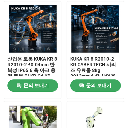
산업용 로봇 KUKA KR 8
KUKA KR 8 R2010-2
R2010-2 ±0.04mm 반
KR CYBERTECH 시리
복성 IP65 6 축 아크 용
즈 유료물 8kg
접 로봇 및 KR C4 KR
2013mm 6 축 산업용
C5 KR C5-2 제어 캐비
로봇 TBi RM2 로봇 용
문의 보내기
문의 보내기
닛
접 전구
집
제품
비디오