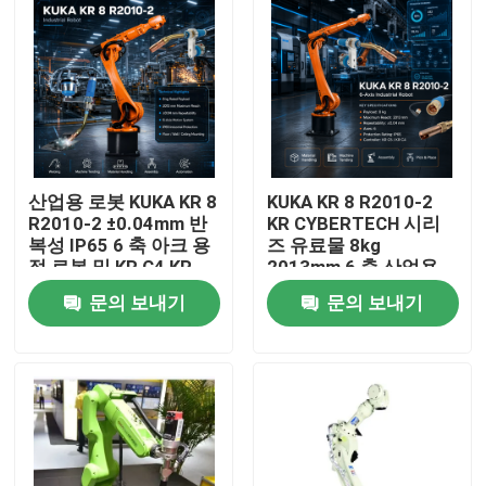
산업용 로봇 KUKA KR 8
KUKA KR 8 R2010-2
R2010-2 ±0.04mm 반
KR CYBERTECH 시리
복성 IP65 6 축 아크 용
즈 유료물 8kg
접 로봇 및 KR C4 KR
2013mm 6 축 산업용
C5 KR C5-2 제어 캐비
로봇 TBi RM2 로봇 용
문의 보내기
문의 보내기
닛
접 전구
집
제품
비디오