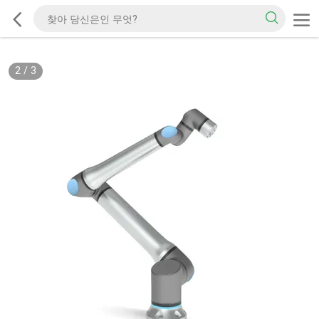
2
/
3