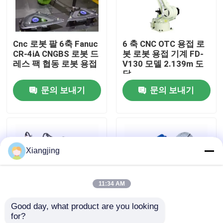
우리 에 관한 것
Cnc 로봇 팔 6축 Fanuc
6 축 CNC OTC 용접 로
CR-4iA CNGBS 로봇 드
봇 로봇 용접 기계 FD-
공장 투어
레스 팩 협동 로봇 용접
V130 모델 2.139m 도
달
문의 보내기
문의 보내기
품질 관리
저희와 연락
Xiangjing
블로그
11:34 AM
인용 을 요청 하십시오
Good day, what product are you looking 
for?
산업적 로봇 팔
레이져 용접기와 화낙
YRC1000 로봇 컨트롤