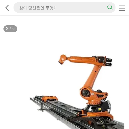
2
/
6